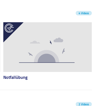
4
Videos
Notfallübung
2
Videos