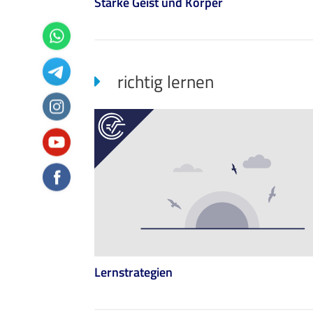
Stärke Geist und Körper
richtig lernen
Lernstrategien