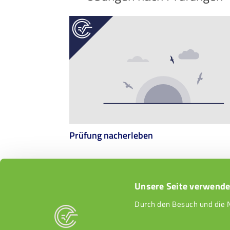
Prüfung nacherleben
Unsere Seite verwende
Durch den Besuch und die 