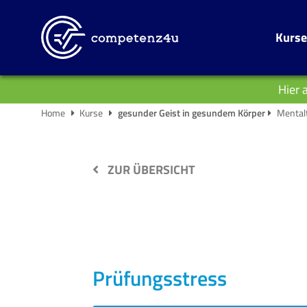
Kurse
Hier 
Home
Kurse
gesunder Geist in gesundem Körper
Mentalt
ZUR ÜBERSICHT
Prüfungsstress