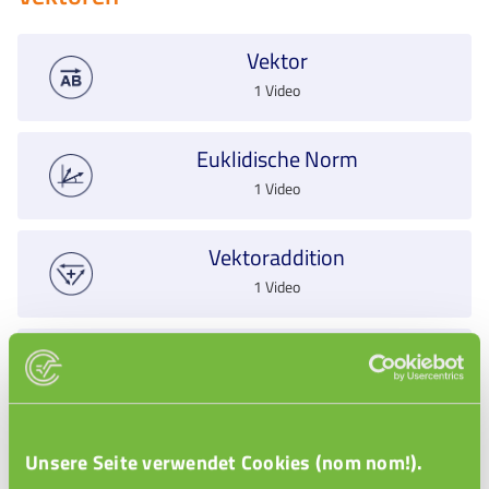
Vektor
1 Video
Euklidische Norm
1 Video
Vektoraddition
1 Video
Vektor Multiplikation Skalar
1 Video
Skalarprodukt
Unsere Seite verwendet Cookies (nom nom!).
1 Video