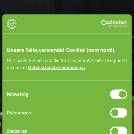
Unsere Seite verwendet Cookies (nom nom!).
Nachhilfe für
Durch den Besuch und die Nutzung der Website akzeptierst
du unsere
Datenschutzbestimmungen
Studierende
Einwilligungsauswahl
Notwendig
kompetent - günstig - 24/7
Unistoff leicht erklärt
Präferenzen
von Uniprofessor:innen &
Statistiken