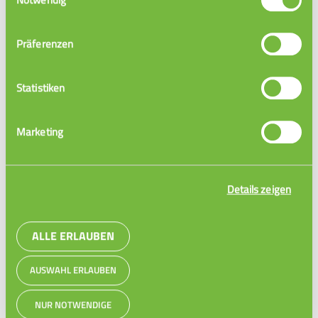
84 Videos
Präferenzen
Statistiken
Wissenschaftlich Schreiben
Marketing
Details zeigen
ALLE ERLAUBEN
AUSWAHL ERLAUBEN
NUR NOTWENDIGE
Wissenschaftlich Schreiben Gesamtkurs