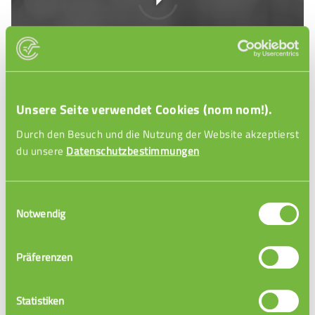
Unsere Seite verwendet Cookies (nom nom!).
visualisiere Entspannung
Durch den Besuch und die Nutzung der Website akzeptierst
du unsere
Datenschutzbestimmungen
In dieser Fantasiereise arbeiten wir mit der Technik der
Visualisierung, um dir bei der Entspannung zu helfen.
Einwilligungsauswahl
Notwendig
VORSCHAU SCHLIESSEN
Präferenzen
Statistiken