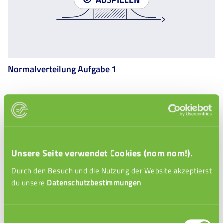
Normalverteilung Aufgabe 1
Normalverteilung Aufgabe 1
Wie löst man eine Aufgabe zur Normalverteilung? In
diesem Video rechnen wir gemeinsam ein Beispiel
durch und zeigen dir, wie du Wahrscheinlichkeiten mit
Unsere Seite verwendet Cookies (nom nom!).
Hilfe der Normalverteilung bestimmst – Schritt für
MEHR ...
Durch den Besuch und die Nutzung der Website akzeptierst
Schritt und leicht verständlich!
du unsere
Datenschutzbestimmungen
Einwilligungsauswahl