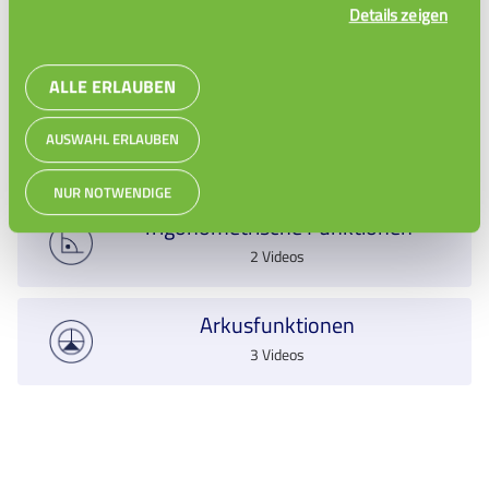
Details zeigen
ALLE ERLAUBEN
Einführung Grad und Radianten
AUSWAHL ERLAUBEN
NUR NOTWENDIGE
Trigonometrische Funktionen
2 Videos
Arkusfunktionen
3 Videos