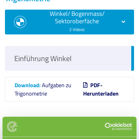
Winkel/ Bogenmass/
Sektoroberfäche
2 Videos
Einführung Winkel
Download:
Aufgaben zu
PDF-
Trigonometrie
Herunterladen
Definition Winkel