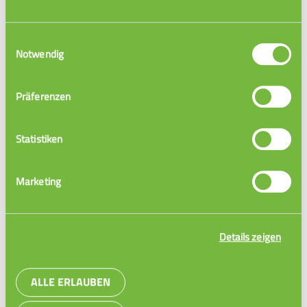
Einwilligungsauswahl
Notwendig
Präferenzen
Statistiken
Julian: Wirtschaftsrecht / Wien
Marketing
Politikwissenschaften
Details zeigen
1 Video
ALLE ERLAUBEN
Wirtschaft