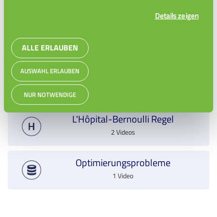
3 Videos
Details zeigen
Ableitung Exponentialfunktion
1 Video
ALLE ERLAUBEN
AUSWAHL ERLAUBEN
Ableitung Logarithmusfunktion
1 Video
NUR NOTWENDIGE
L'Hôpital-Bernoulli Regel
2 Videos
Optimierungsprobleme
1 Video