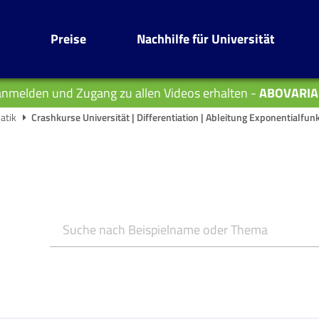
Preise
Nachhilfe für Universität
anmelden und Zugang zu allen Videos erhalten -
ABOVARIA
atik
Crashkurse Universität | Differentiation | Ableitung Exponentialfun