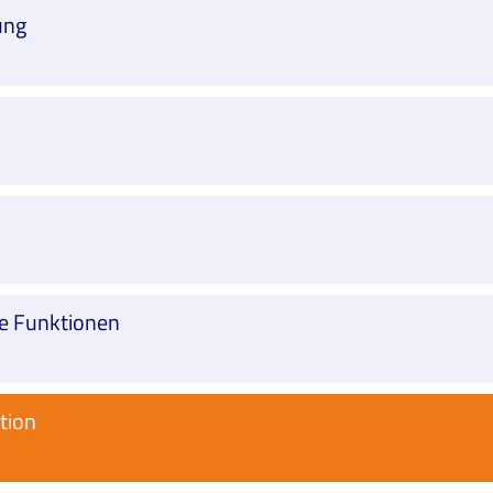
ung
he Funktionen
tion