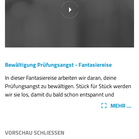
Bewältigung Prüfungsangst - Fantasiereise
In dieser Fantasiereise arbeiten wir daran, deine
Prüfungsangst zu bewältigen. Stück für Stück werden
wir sie los, damit du bald schon entspannt und
selbstbewusst deine Schularbeiten und Tests schreiben
MEHR ...
kannst, ohne dass sie dir im Weg steht.
VORSCHAU SCHLIESSEN