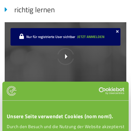
richtig lernen
×
Nur für registrierte User sichtbar
JETZT ANMELDEN
Bewegung beim Lernen
Unsere Seite verwendet Cookies (nom nom!).
Eine ganz wichtige Sache, während du lernst, ist
Durch den Besuch und die Nutzung der Website akzeptierst
Bewegung. Egal ob du zwischendurch eine Yoga-