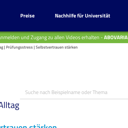
Preise
Nachhilfe für Universität
anmelden und Zugang zu allen Videos erhalten -
ABOVARIA
g | Prüfungsstress | Selbstvertrauen stärken
lltag
rtrauen stärken