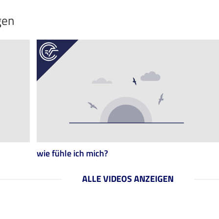
gen
wie fühle ich mich?
ALLE VIDEOS ANZEIGEN