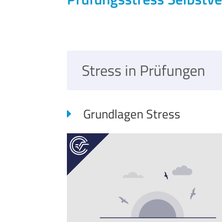
Stress in Prüfungen
Grundlagen Stress