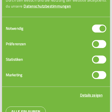
Durch den Besuch und die Nutzung der Website akzeptierst
du unsere
Datenschutzbestimmungen
Einwilligungsauswahl
Superbrain Yoga
Notwendig
ALLE VIDEOS ANZEIGEN
Präferenzen
richtig lernen
Statistiken
Marketing
Details zeigen
ALLE ERLAUBEN