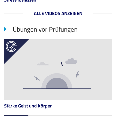
ALLE VIDEOS ANZEIGEN
Übungen vor Prüfungen
Stärke Geist und Körper