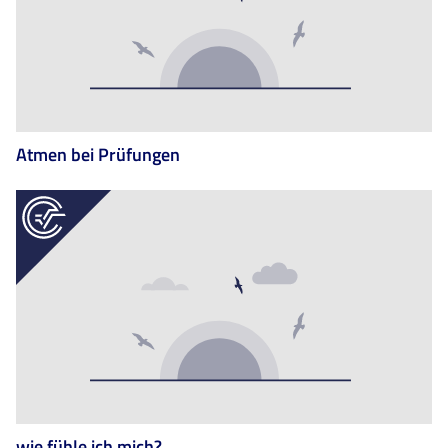
Atmen bei Prüfungen
wie fühle ich mich?