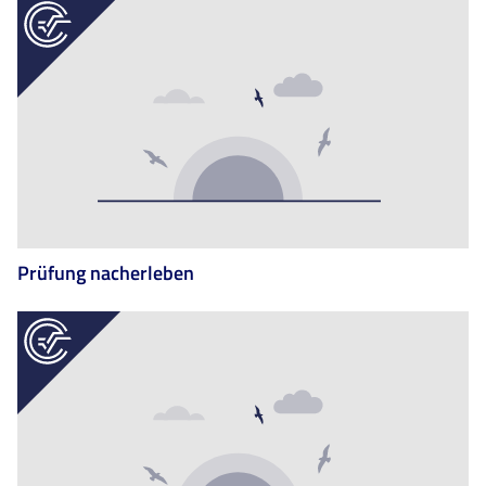
Prüfung nacherleben