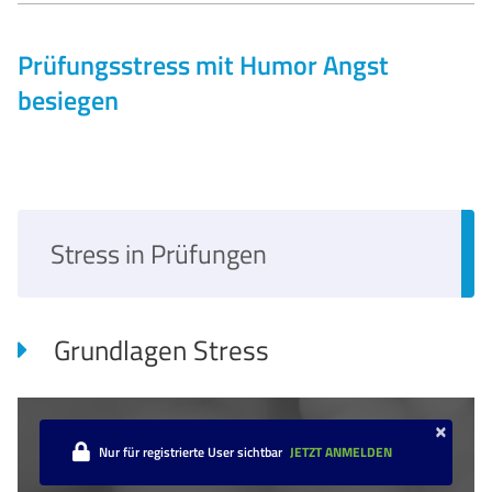
Prüfungsstress
mit Humor Angst
besiegen
Stress in Prüfungen
Grundlagen Stress
×
Nur für registrierte User sichtbar
JETZT ANMELDEN