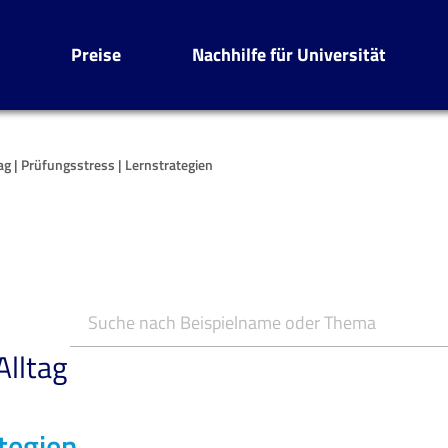
Preise
Nachhilfe für Universität
 | Prüfungsstress | Lernstrategien
lltag
tegien