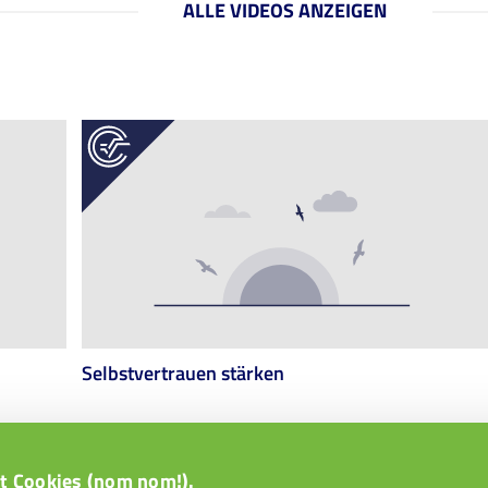
ALLE VIDEOS ANZEIGEN
Selbstvertrauen stärken
t Cookies (nom nom!).