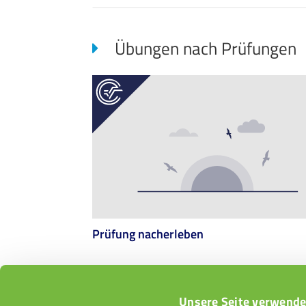
Übungen nach Prüfungen
Prüfung nacherleben
Unsere Seite verwende