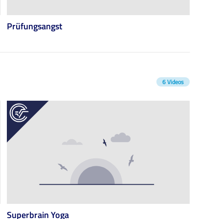
Prüfungsangst
6
Videos
Superbrain Yoga