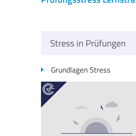
Stress in Prüfungen
Grundlagen Stress