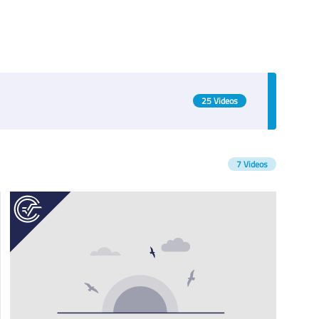
25
Videos
7
Videos