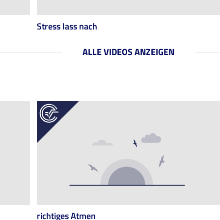
Stress lass nach
ALLE VIDEOS ANZEIGEN
richtiges Atmen