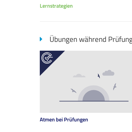
Lernstrategien
Übungen während Prüfun
Atmen bei Prüfungen