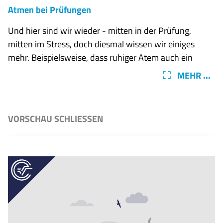
Atmen bei Prüfungen
Und hier sind wir wieder - mitten in der Prüfung,
mitten im Stress, doch diesmal wissen wir einiges
mehr. Beispielsweise, dass ruhiger Atem auch ein
ruhige Gehirn zur Folge hat. Deswegen kommt hier
MEHR ...
eine Atemübung, die du machen kannst während der
Prüfung. Fang am besten bereits ein paar Minuten vor
der Schularbeit an und kontrolliere immer wieder
VORSCHAU SCHLIESSEN
währenddessen, wie du atmest. Kriegt dein Gehirn
genügend Sauerstoff? Sind deine Gedanken ruhig?
Kannst du überhaupt geradeaus denken oder bist du
zu gestresst, um überhaupt einen klaren Gedanken zu
fassen.